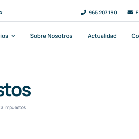
965 207 190
E
QS
cios
Sobre Nosotros
Actualidad
Co
stos
ta:
impuestos