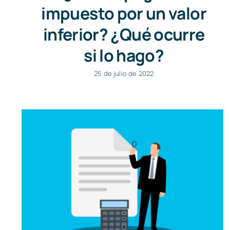
impuesto por un valor
inferior? ¿Qué ocurre
si lo hago?
25 de julio de 2022