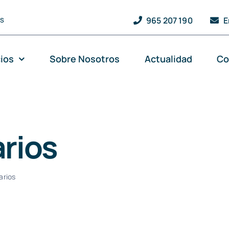
965 207 190
E
QS
cios
Sobre Nosotros
Actualidad
Co
rios
arios