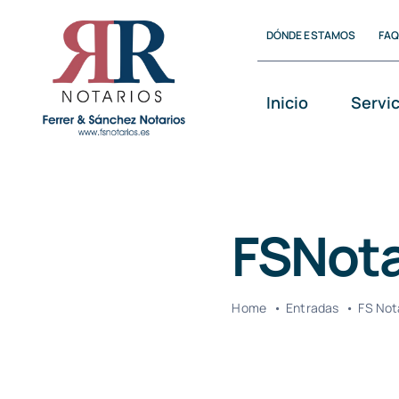
Saltar
DÓNDE ESTAMOS
FA
al
contenido
Inicio
Servi
FSNota
Home
Entradas
FS Not