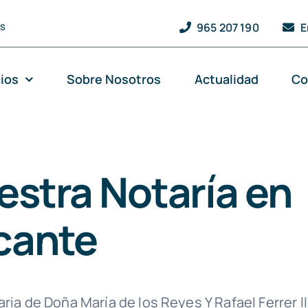
965 207 190
E
QS
cios
Sobre Nosotros
Actualidad
Co
estra Notaría en
icante
aria de Doña María de los Reyes Y Rafael Ferrer 