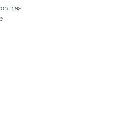
 con mas
de