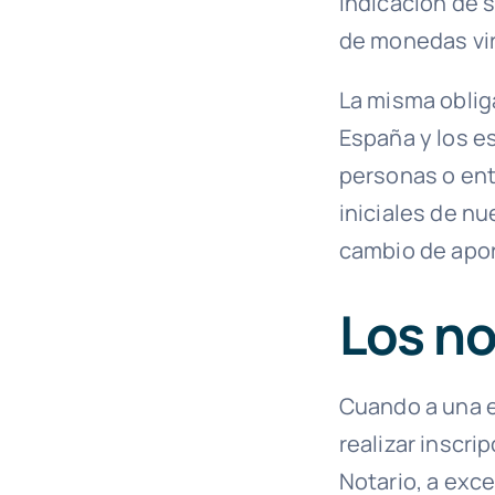
indicación de s
de monedas vir
La misma oblig
España y los e
personas o ent
iniciales de n
cambio de apor
Los no
Cuando a una en
realizar inscri
Notario, a exce