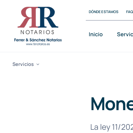
Saltar
DÓNDE ESTAMOS
FA
al
contenido
Inicio
Servi
Servicios
Mone
La ley 11/20