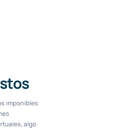
stos
hos imponibles
ones
rtuales, algo