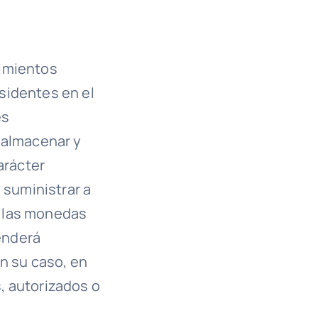
cimientos
sidentes en el
es
 almacenar y
arácter
 suministrar a
de las monedas
enderá
n su caso, en
s, autorizados o