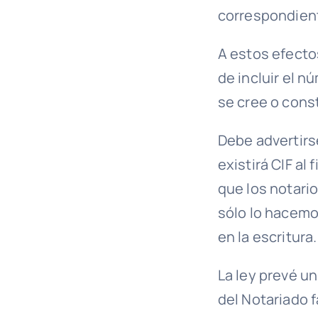
correspondient
A estos efecto
de incluir el n
se cree o const
Debe advertirse
existirá CIF al
que los notario
sólo lo hacemos
en la escritura.
La ley prevé u
del Notariado f