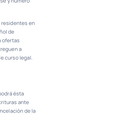
lase y número
s residentes en
ñol de
n ofertas
treguen a
e curso legal.
 podrá ésta
crituras ante
ancelación de la