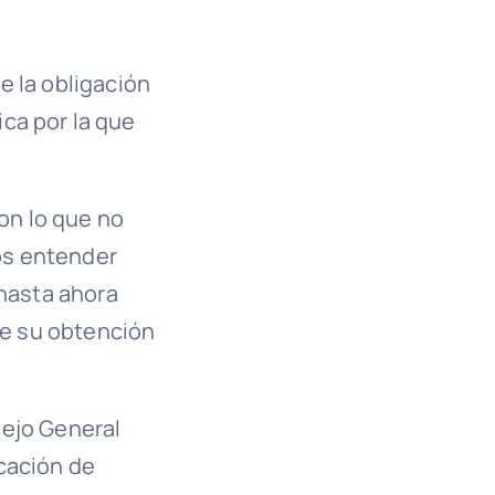
e la obligación
ica por la que
con lo que no
mos entender
(hasta ahora
 de su obtención
sejo General
icación de