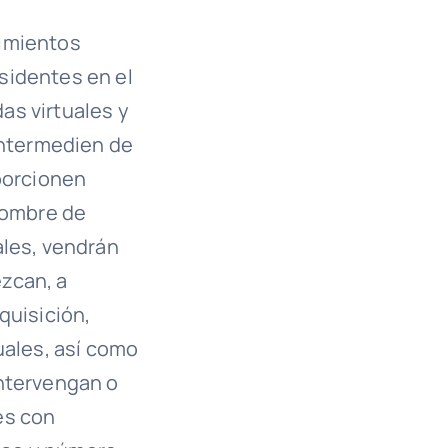
cimientos
sidentes en el
as virtuales y
intermedien de
oporcionen
 nombre de
ales, vendrán
zcan, a
quisición,
uales, así como
intervengan o
es con