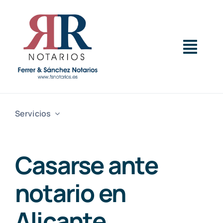
Saltar
al
contenido
Togg
Navig
Inicio
Servicios
Servicios
Casarse ante
Sobre Nosotros
notario en
Actualidad
Alicante