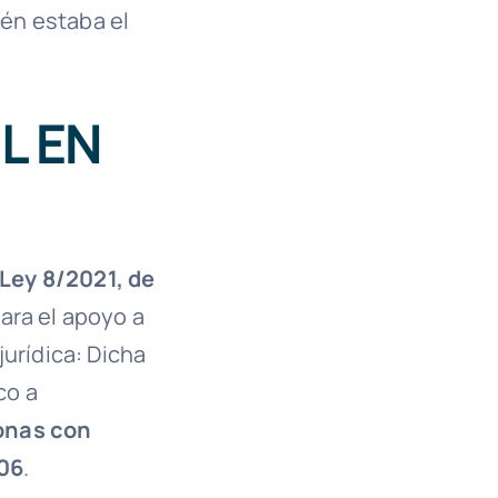
ién estaba el
L EN
Ley 8/2021, de
para el apoyo a
jurídica: Dicha
co a
onas con
006
.