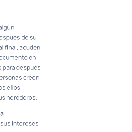
 algún
después de su
l final, acuden
 documento en
s para después
personas creen
os ellos
sus herederos.
na
 sus intereses