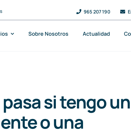
965 207 190
E
QS
cios
Sobre Nosotros
Actualidad
Co
pasa si tengo un
ente o una