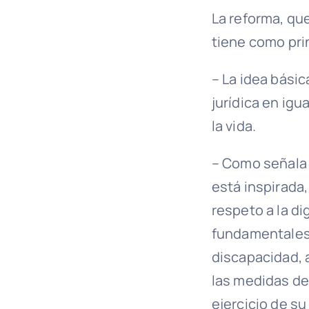
La reforma, qu
tiene como pri
– La idea bási
jurídica en ig
la vida.
– Como señala 
está inspirada,
respeto a la di
fundamentales y
discapacidad, 
las medidas de
ejercicio de su