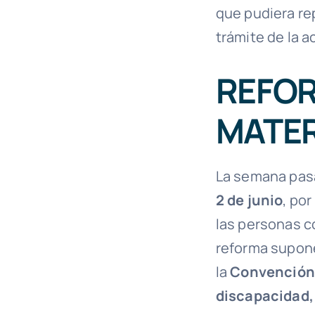
que pudiera rep
trámite de la a
REFOR
MATER
La semana pasad
2 de junio
, por
las personas co
reforma supone
la
Convención 
discapacidad,