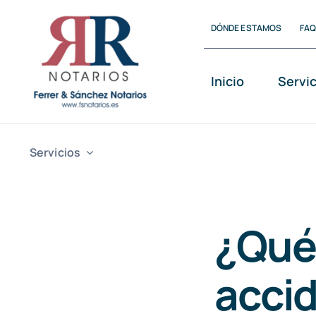
Saltar
DÓNDE ESTAMOS
FA
al
contenido
Inicio
Servi
Servicios
¿Qué 
accid