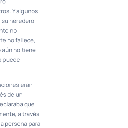
tro
ros. Y algunos
á su heredero
ento no
te no fallece,
 aún no tiene
o puede
aciones eran
vés de un
declaraba que
mente, a través
sa persona para