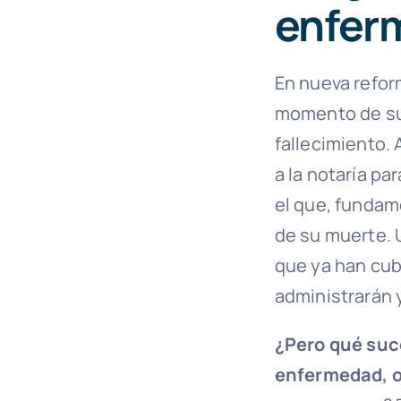
enfer
En nueva reform
momento de su 
fallecimiento. 
a la notaría pa
el que, funda
de su muerte. 
que ya han cubi
administrarán 
¿Pero qué suc
enfermedad, o