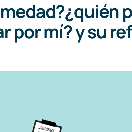
rmedad?¿quién p
r por mí? y su r