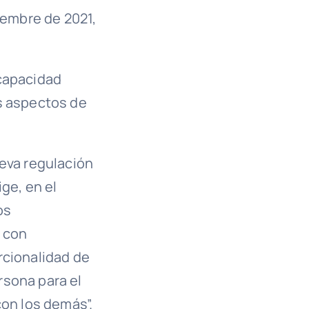
iembre de 2021,
 capacidad
os aspectos de
ueva regulación
ge, en el
os
a con
rcionalidad de
rsona para el
con los demás”.