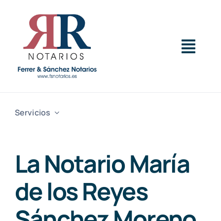
Saltar
al
contenido
Togg
Navig
Inicio
Servicios
Servicios
La Notario María
Sobre Nosotros
de los Reyes
Actualidad
Sánchez Moreno,