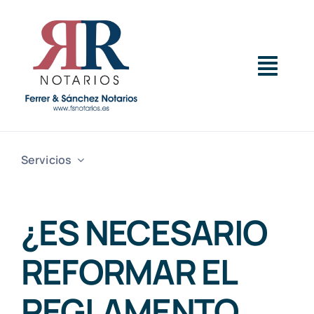
Saltar
al
contenido
Togg
Navig
Inicio
Servicios
Servicios
¿ES NECESARIO
Sobre Nosotros
REFORMAR EL
Actualidad
REGLAMENTO