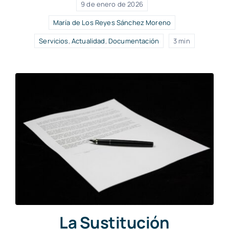
9 de enero de 2026
María de Los Reyes Sánchez Moreno
Servicios
,
Actualidad
,
Documentación
3 min
La Sustitución