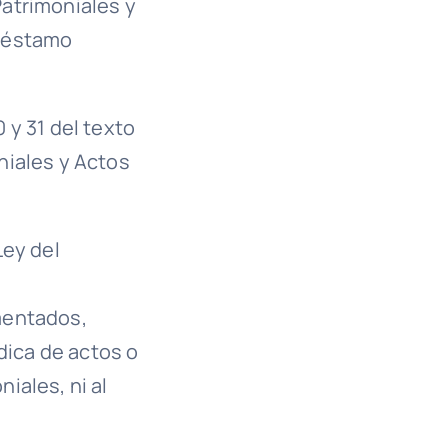
atrimoniales y
préstamo
 y 31 del texto
niales y Actos
Ley del
mentados,
dica de actos o
iales, ni al