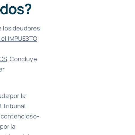
ados?
de los deudores
o el IMPUESTO
OS
. Concluye
er
ada por la
 Tribunal
o contencioso-
por la