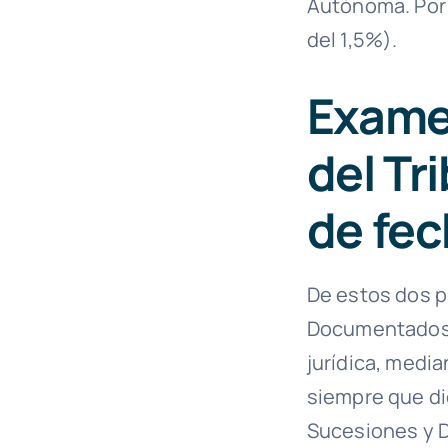
Autónoma. Por 
del 1,5%).
Examen
del Tr
de fec
De estos dos p
Documentados g
jurídica, medi
siempre que di
Sucesiones y D