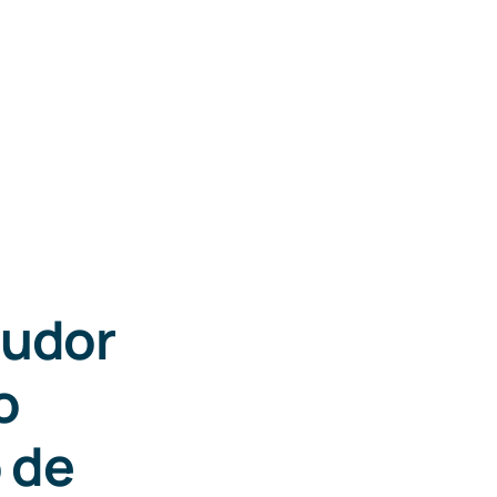
eudor
o
 de