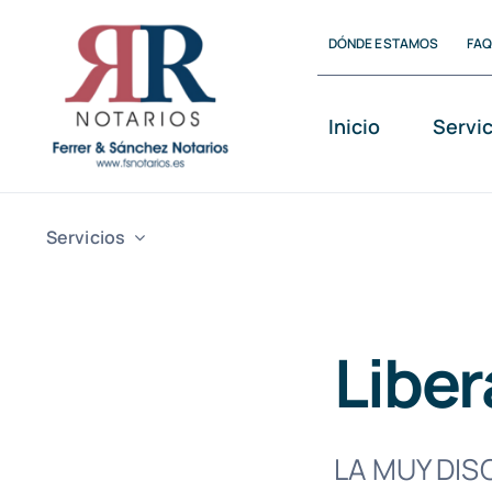
Saltar
DÓNDE ESTAMOS
FA
al
contenido
Inicio
Servi
Servicios
Libe
LA MUY DIS