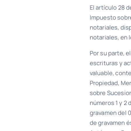
El artículo 28 
Impuesto sobr
notariales, dis
notariales, en 
Por su parte, e
escrituras y a
valuable, conte
Propiedad, Merc
sobre Sucesio
números 1 y 2 d
gravamen del 0,
de gravamen és