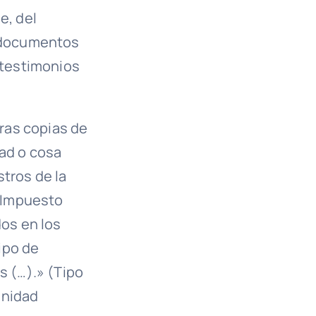
e, del
 documentos
y testimonios
eras copias de
dad o cosa
stros de la
l Impuesto
os en los
tipo de
s (…).» (Tipo
unidad