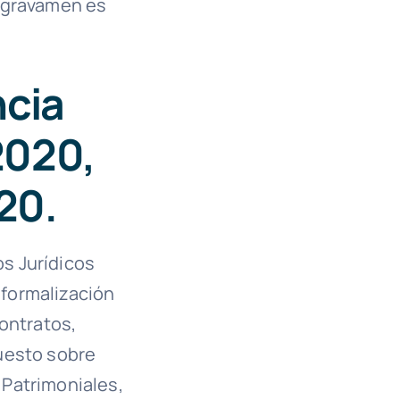
e gravamen es
ncia
2020,
20.
s Jurídicos
formalización
ontratos,
uesto sobre
 Patrimoniales,