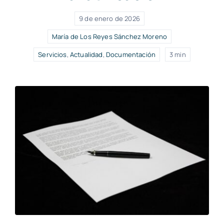
9 de enero de 2026
María de Los Reyes Sánchez Moreno
Servicios
,
Actualidad
,
Documentación
3 min